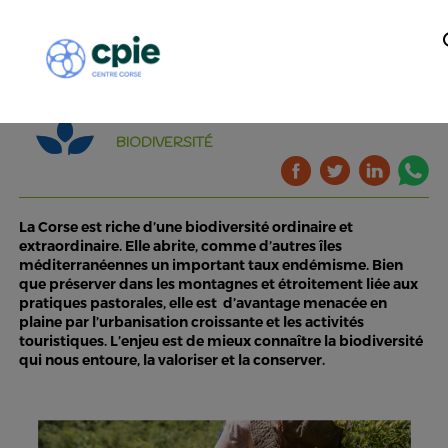
BIODIVERSITÉ
La Corse est riche d’une biodiversité ordinaire et
extraordinaire. Elle abrite, comme d’autres îles
méditerranéennes un important taux endémisme. Bien
que préserver dans les montagnes et étroitement liée aux
pratiques pastorales, elle est d’avantage menacée en
plaine par l’urbanisation croissante et les activités
touristiques. L’enjeu est de mieux connaître la biodiversité
qui nous entoure, la valoriser et la conserver.