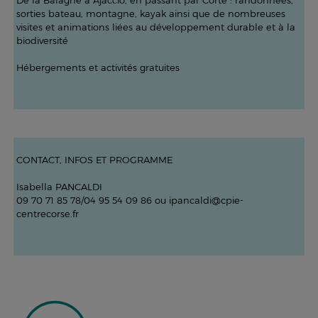
De la Balagne à Ajaccio, en passant par Corte : randonnées,
sorties bateau, montagne, kayak ainsi que de nombreuses
visites et animations liées au développement durable et à la
biodiversité
Hébergements et activités gratuites
CONTACT, INFOS ET PROGRAMME
Isabella PANCALDI
09 70 71 85 78/04 95 54 09 86 ou ipancaldi@cpie-
centrecorse.fr