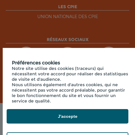
LES CPIE
UNION NATIONALE DES CPIE
RÉSEAUX SOCIAUX
Préférences cookies
Notre site utilise des cookies (traceurs) qui
nécessitent votre accord pour réaliser des statistiques
de visite et d'audience.
Nous utilisons également d'autres cookies, qui ne
nécessitent pas votre accord préalable, pour garantir
le bon fonctionnement du site et vous fournir un
service de qualité.
Mentions légales
J'accepte
© 2026 - CPIE CENTRE CORSE - 7 RUE DU
COLONEL FERACCI , 20250 CORTE FRANCE