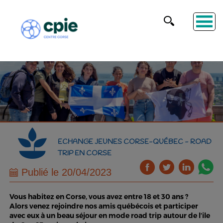
ECHANGE JEUNES CORSE-QUÉBEC - ROAD
TRIP EN CORSE
Publié le 20/04/2023
Vous habitez en Corse, vous avez entre 18 et 30 ans ?
Alors venez rejoindre nos amis québécois et participer
avec eux à un beau séjour en mode road trip autour de l’ile