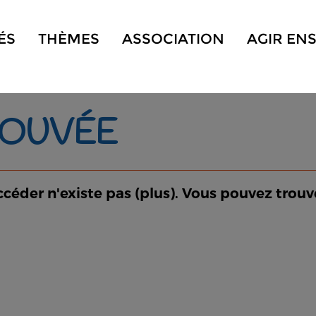
ÉS
THÈMES
ASSOCIATION
AGIR EN
ROUVÉE
ccéder n'existe pas (plus). Vous pouvez trouv