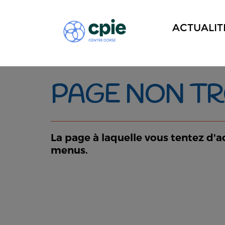
ACTUALIT
PAGE NON T
La page à laquelle vous tentez d'a
menus.