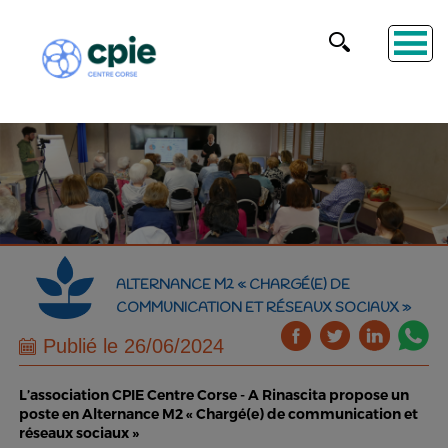
ALTERNANCE M2 « CHARGÉ(E) DE
COMMUNICATION ET RÉSEAUX SOCIAUX »
Publié le 26/06/2024
L’association CPIE Centre Corse - A Rinascita propose un
poste en Alternance M2 « Chargé(e) de communication et
réseaux sociaux »