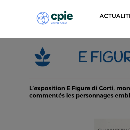
ACTUALIT
E FIGU
L’exposition E Figure di Corti, mon
commentés les personnages emblém