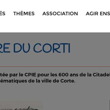
ÉS
THÈMES
ASSOCIATION
AGIR EN
RE DU CORTI
tée par le CPIE pour les 600 ans de la Citadel
atiques de la ville de Corte.