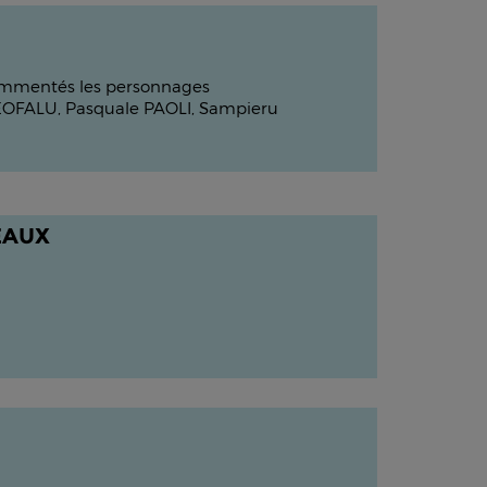
x commentés les personnages
 TEOFALU, Pasquale PAOLI, Sampieru
EAUX