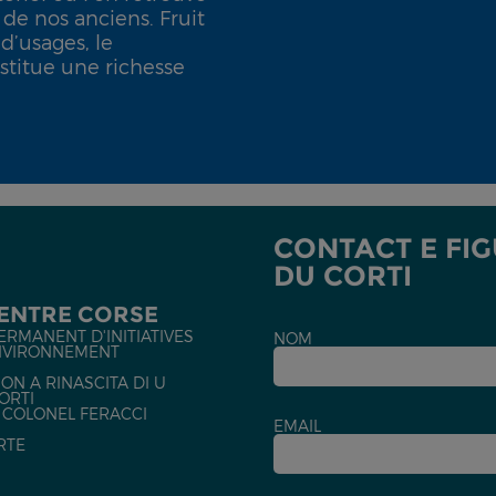
e de nos anciens. Fruit
d’usages, le
titue une richesse
CONTACT E FI
DU CORTI
CENTRE CORSE
ERMANENT D'INITIATIVES
NOM
NVIRONNEMENT
ON A RINASCITA DI U
ORTI
U COLONEL FERACCI
EMAIL
RTE