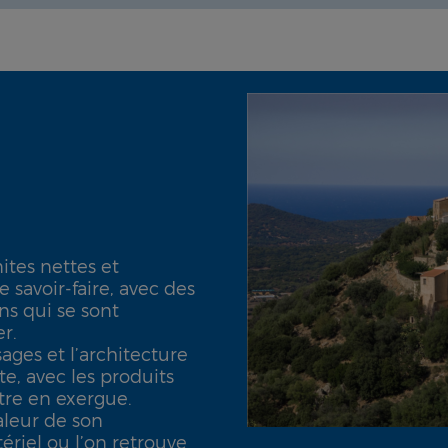
ites nettes et
 savoir-faire, avec des
ns qui se sont
r.
sages et l’architecture
te, avec les produits
ttre en exergue.
aleur de son
ériel ou l’on retrouve