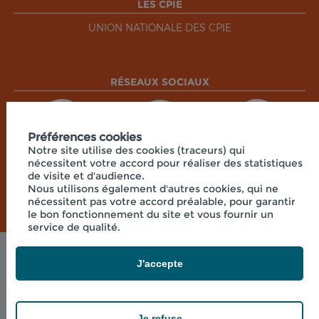
LES CPIE
UNION NATIONALE DES CPIE
RÉSEAUX SOCIAUX
Préférences cookies
Notre site utilise des cookies (traceurs) qui
nécessitent votre accord pour réaliser des statistiques
de visite et d'audience.
Nous utilisons également d'autres cookies, qui ne
nécessitent pas votre accord préalable, pour garantir
le bon fonctionnement du site et vous fournir un
service de qualité.
Mentions légales
J'accepte
© 2026 - CPIE CENTRE CORSE - 7 RUE DU
COLONEL FERACCI , 20250 CORTE FRANCE
powered by PR-Rooms
Je refuse