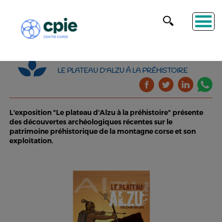
LE PLATEAU D'ALZU À LA PRÉHISTOIRE
L'exposition "Le plateau d'Alzu à la préhistoire" présente
des découvertes archéologiques récentes sur le
patrimoine préhistorique de la montagne corse et son
exploitation.