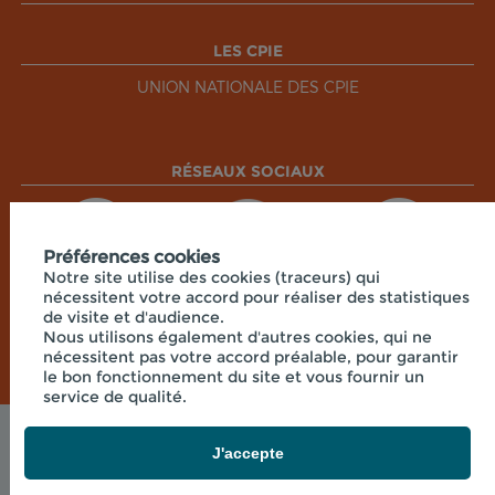
LES CPIE
UNION NATIONALE DES CPIE
RÉSEAUX SOCIAUX
Préférences cookies
Notre site utilise des cookies (traceurs) qui
nécessitent votre accord pour réaliser des statistiques
de visite et d'audience.
Nous utilisons également d'autres cookies, qui ne
nécessitent pas votre accord préalable, pour garantir
le bon fonctionnement du site et vous fournir un
service de qualité.
Mentions légales
J'accepte
© 2026 - CPIE CENTRE CORSE - 7 RUE DU
COLONEL FERACCI , 20250 CORTE FRANCE