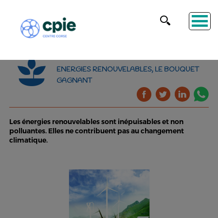
ENERGIES RENOUVELABLES, LE BOUQUET
GAGNANT
Les énergies renouvelables sont inépuisables et non
polluantes. Elles ne contribuent pas au changement
climatique.