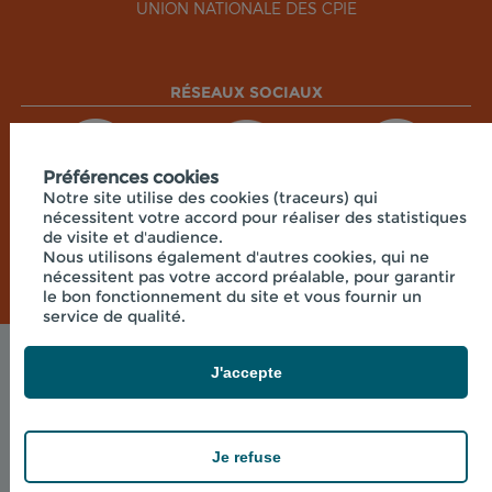
UNION NATIONALE DES CPIE
RÉSEAUX SOCIAUX
Préférences cookies
Notre site utilise des cookies (traceurs) qui
nécessitent votre accord pour réaliser des statistiques
de visite et d'audience.
Nous utilisons également d'autres cookies, qui ne
nécessitent pas votre accord préalable, pour garantir
le bon fonctionnement du site et vous fournir un
service de qualité.
Mentions légales
J'accepte
© 2026 - CPIE CENTRE CORSE - 7 RUE DU
COLONEL FERACCI , 20250 CORTE FRANCE
powered by PR-Rooms
Je refuse