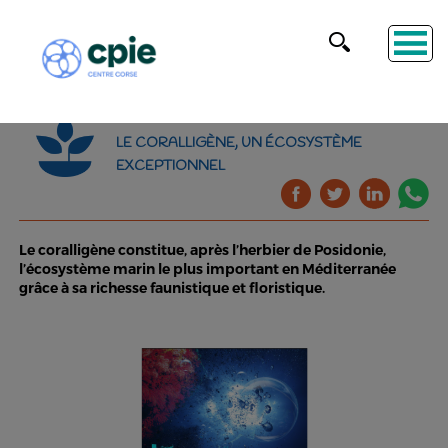
LE CORALLIGÈNE, UN ÉCOSYSTÈME
EXCEPTIONNEL
Le coralligène constitue, après l’herbier de Posidonie,
l’écosystème marin le plus important en Méditerranée
grâce à sa richesse faunistique et floristique.