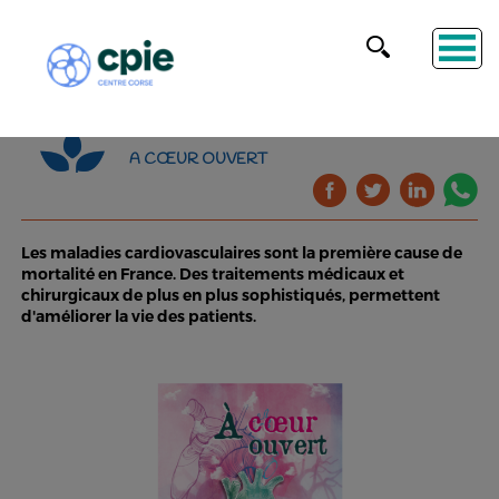
A CŒUR OUVERT
Les maladies cardiovasculaires sont la première cause de
mortalité en France. Des traitements médicaux et
chirurgicaux de plus en plus sophistiqués, permettent
d'améliorer la vie des patients.