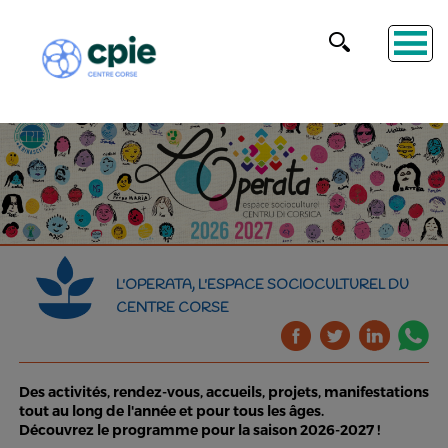
L'OPERATA, L'ESPACE SOCIOCULTUREL DU
CENTRE CORSE
Des activités, rendez-vous, accueils, projets, manifestations
tout au long de l'année et pour tous les âges.
Découvrez le programme pour la saison 2026-2027 !