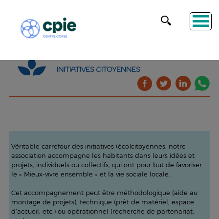
INITIATIVES CITOYENNES
Véritable carrefour des initiatives (éco)citoyennes, notre
association accompagne les habitants dans leurs idées et
projets, individuels ou collectifs, qui ont pour but de favoriser
le « Mieux-vivre ensemble » et la vie sociale locale.
Cet accompagnement peut être méthodologique (aide au
montage de projets), technique (prêt de matériel, espace
d’accueil, etc.) ou opérationnel (recherche de partenariat,