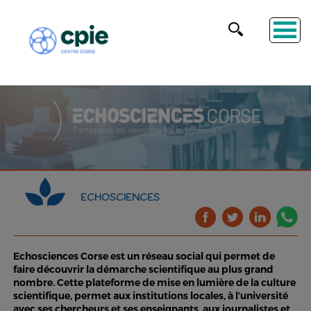
ECHOSCIENCES
Echosciences Corse est un réseau social qui permet de
faire découvrir la démarche scientifique au plus grand
nombre. Cette plateforme de mise en lumière de la culture
scientifique, permet aux institutions locales, à l’université
avec ses chercheurs et ses enseignants, aux journalistes et