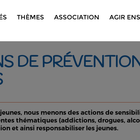
ÉS
THÈMES
ASSOCIATION
AGIR EN
S DE PRÉVENTION
S
eunes, nous menons des actions de sensibili
tes thématiques (addictions, drogues, alcool
xion et ainsi responsabiliser les jeunes.