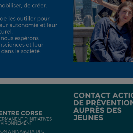
obiliser, de créer,
de les outiller pour
 leur autonomie et leur
turel.
, nous espérons
nsciences et leur
dans la société.
CONTACT ACTI
DE PRÉVENTIO
AUPRÈS DES
CENTRE CORSE
JEUNES
ERMANENT D'INITIATIVES
NVIRONNEMENT
ON A RINASCITA DI U