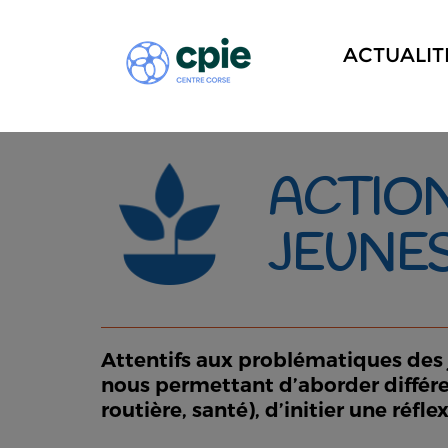
ACTUALIT
ACTION
JEUNE
Attentifs aux problématiques des j
nous permettant d’aborder différen
routière, santé), d’initier une réfle