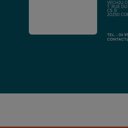
VECHJU C
7, RUE D
CS 31
20250 CO
TEL. : 04 9
CONTACT@