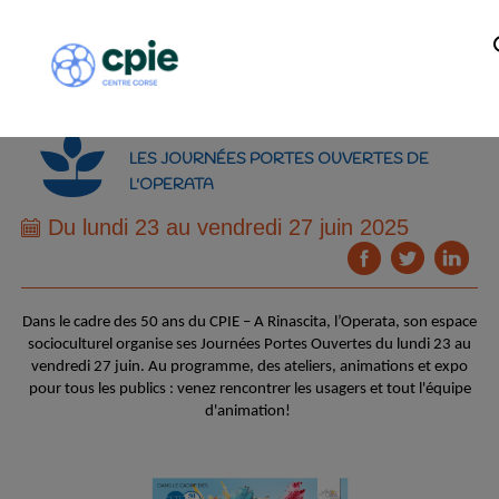
LES JOURNÉES PORTES OUVERTES DE
L'OPERATA
Du lundi 23 au vendredi 27 juin 2025
Dans le cadre des 50 ans du CPIE – A Rinascita, l’Operata, son espace
socioculturel organise ses Journées Portes Ouvertes du lundi 23 au
vendredi 27 juin. Au programme, des ateliers, animations et expo
pour tous les publics : venez rencontrer les usagers et tout l'équipe
d'animation!