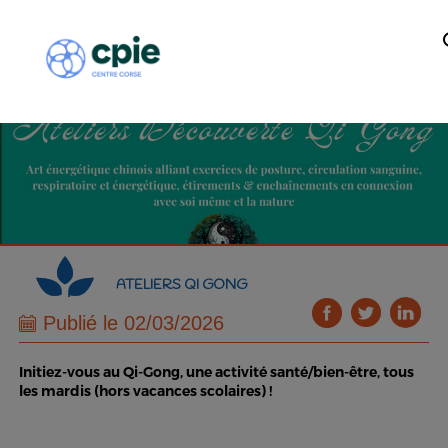
ATELIERS QI GONG
Publié le 02/03/2026
Initiez-vous au Qi-Gong, une activité santé/bien-être, tous
les mardis (hors vacances scolaires) !