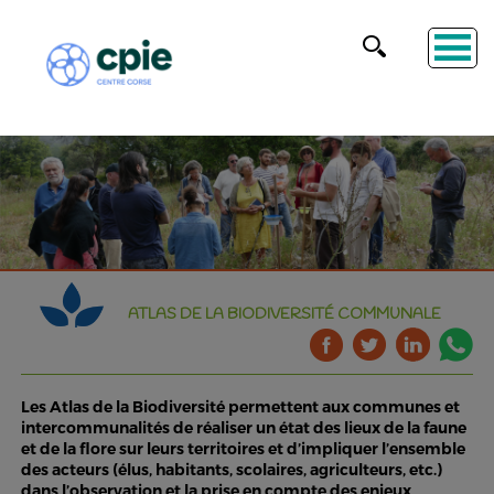
ATLAS DE LA BIODIVERSITÉ COMMUNALE
Les Atlas de la Biodiversité permettent aux communes et
intercommunalités de réaliser un état des lieux de la faune
et de la flore sur leurs territoires et d’impliquer l’ensemble
des acteurs (élus, habitants, scolaires, agriculteurs, etc.)
dans l’observation et la prise en compte des enjeux