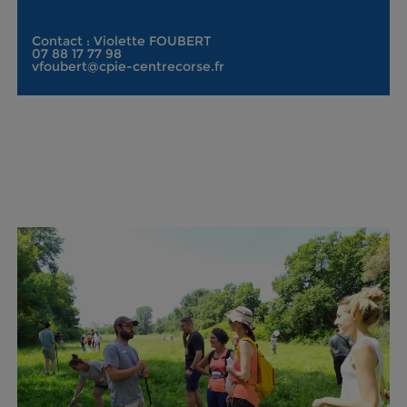
Contact : Violette FOUBERT
07 88 17 77 98
vfoubert@cpie-centrecorse.fr