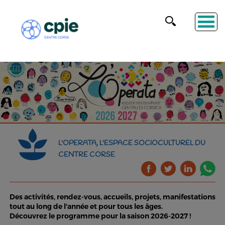
L'OPERATA, L'ESPACE SOCIOCULTUREL DU
CENTRE CORSE
Des activités, rendez-vous, accueils, projets, manifestations
tout au long de l'année et pour tous les âges.
Découvrez le programme pour la saison 2026-2027 !