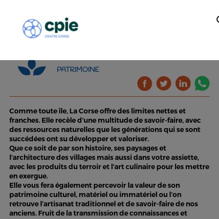
PATRIMOINE
Comme toute île, La Corse offre des limites nettes et
franches. Elle recèle d’une multitude de savoir-faire, avec
des ressources naturelles que les générations qui se sont
succédées ont su développer et valoriser.
Que ce soit de par son histoire, ses paysages et
l’architecture des villages mais aussi dans votre assiette,
avec les produits du terroir et l’art culinaire pour les mettre
en exergue.
Elle vous fera également percevoir la valeur de son
patrimoine culturel, matériel ou immatériel ou l’on
retrouve l’artisanat traditionnel et de savoir-faire de nos
anciens. Fruit de la transmission de connaissances et