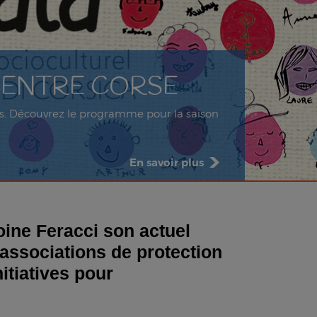
 CENTRE CORSE
âges. Découvrez le programme pour la saison
En savoir plus
oine Feracci son actuel
 associations de protection
itiatives pour