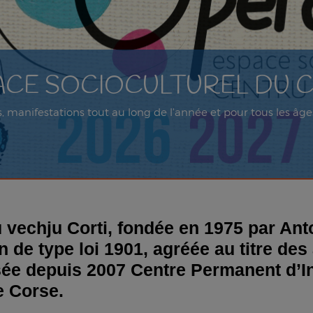
PACE SOCIOCULTUREL DU
ets, manifestations tout au long de l'année et pour tous les 
u vechju Corti, fondée en 1975 par Ant
n de type loi 1901, agréée au titre des
sée depuis 2007 Centre Permanent d’In
e Corse.