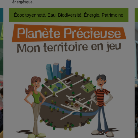
énergétique.
Écocitoyenneté, Eau, Biodiversité, Énergie, Patrimoine