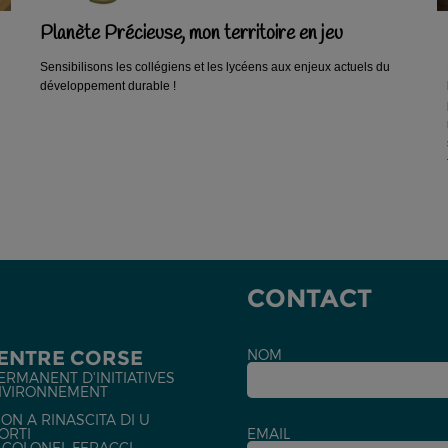
Planète Précieuse, mon territoire en jeu
Sensibilisons les collégiens et les lycéens aux enjeux actuels du
développement durable !
CONTACT
CENTRE CORSE
NOM
ERMANENT D'INITIATIVES
NVIRONNEMENT
ON A RINASCITA DI U
ORTI
EMAIL
U COLONEL FERACCI