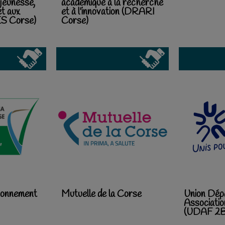
 jeunesse,
académique à la recherche
et aux
et à l'innovation (DRARI
S Corse)
Corse)
ironnement
Mutuelle de la Corse
Union Dép
Associatio
(UDAF 2B