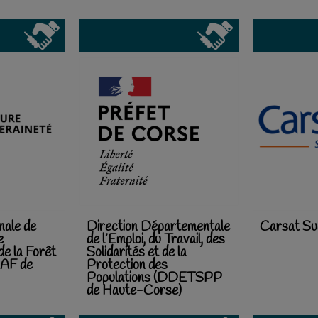
nale de
Direction Départementale
Carsat S
e
de l’Emploi, du Travail, des
 de la Forêt
Solidarités et de la
AF de
Protection des
Populations (DDETSPP
de Haute-Corse)