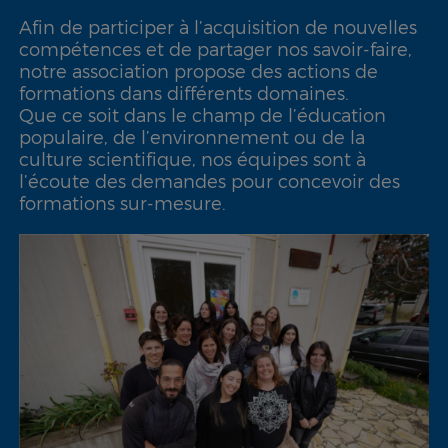
Afin de participer à l’acquisition de nouvelles
compétences et de partager nos savoir-faire,
notre association propose des actions de
formations dans différents domaines.
Que ce soit dans le champ de l’éducation
populaire, de l’environnement ou de la
culture scientifique, nos équipes sont à
l’écoute des demandes pour concevoir des
formations sur-mesure.