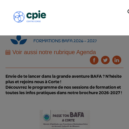
FORMATIONS BAFA 2026 - 2027
Voir aussi notre rubrique Agenda
Envie de te lancer dans la grande aventure BAFA ? N'hésite
plus et rejoins nous à Corte !
Découvrez le programme de nos sessions de formation et
toutes les infos pratiques dans notre brochure 2026-2027 !