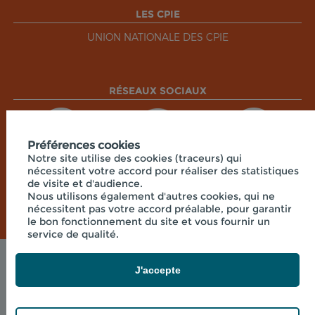
LES CPIE
UNION NATIONALE DES CPIE
RÉSEAUX SOCIAUX
Préférences cookies
Notre site utilise des cookies (traceurs) qui
nécessitent votre accord pour réaliser des statistiques
de visite et d'audience.
Nous utilisons également d'autres cookies, qui ne
nécessitent pas votre accord préalable, pour garantir
le bon fonctionnement du site et vous fournir un
service de qualité.
Mentions légales
J'accepte
© 2026 - CPIE CENTRE CORSE - 7 RUE DU
COLONEL FERACCI , 20250 CORTE FRANCE