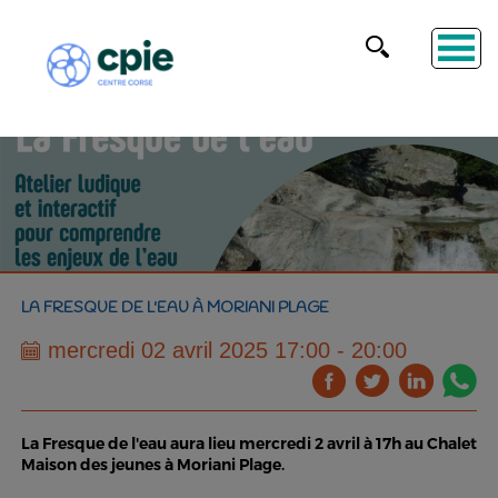
LA FRESQUE DE L'EAU À MORIANI PLAGE
mercredi 02 avril 2025 17:00 - 20:00
La Fresque de l'eau aura lieu mercredi 2 avril à 17h au Chalet
Maison des jeunes à Moriani Plage.