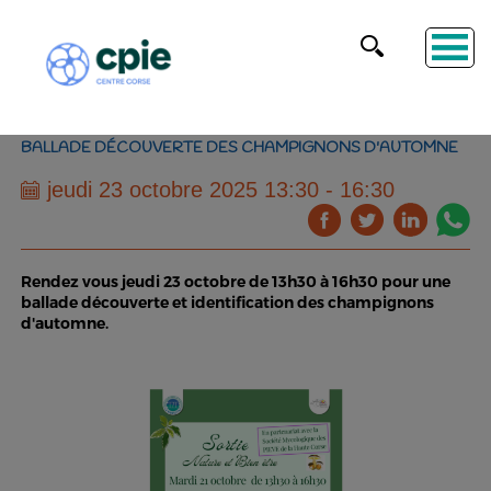
BALLADE DÉCOUVERTE DES CHAMPIGNONS D'AUTOMNE
jeudi 23 octobre 2025 13:30 - 16:30
Rendez vous jeudi 23 octobre de 13h30 à 16h30 pour une
ballade découverte et identification des champignons
d'automne.