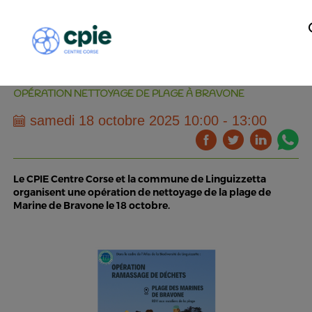
OPÉRATION NETTOYAGE DE PLAGE À BRAVONE
samedi 18 octobre 2025 10:00 - 13:00
Le CPIE Centre Corse et la commune de Linguizzetta
organisent une opération de nettoyage de la plage de
Marine de Bravone le 18 octobre.