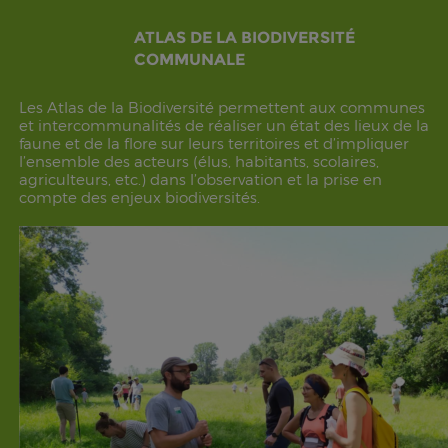
ATLAS DE LA BIODIVERSITÉ
COMMUNALE
Les Atlas de la Biodiversité permettent aux communes
et intercommunalités de réaliser un état des lieux de la
faune et de la flore sur leurs territoires et d’impliquer
l’ensemble des acteurs (élus, habitants, scolaires,
agriculteurs, etc.) dans l’observation et la prise en
compte des enjeux biodiversités.