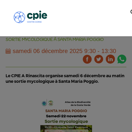
SORTIE MYCOLOGIQUE À SANTA MARIA POGGIO
samedi 06 décembre 2025 9:30 - 13:30
Le CPIE A Rinascita organise samedi 6 décembre au matin
une sortie mycologique à Santa Maria Poggio.