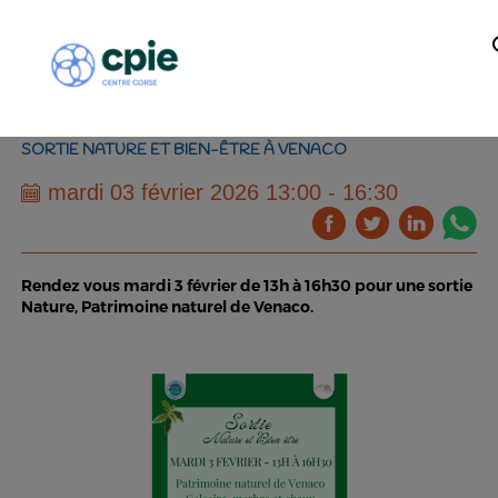
SORTIE NATURE ET BIEN-ÊTRE À VENACO
mardi 03 février 2026 13:00 - 16:30
Rendez vous mardi 3 février de 13h à 16h30 pour une sortie
Nature, Patrimoine naturel de Venaco.