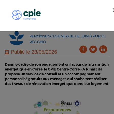
PERMANENCES ENERGIE DE JUIN À PORTO
VECCHIO
Publié le 28/05/2026
Dans le cadre de son engagement en faveur de la transition
énergétique en Corse, le CPIE Centre Corse - A Rinascita
propose un service de conseil et un accompagnement
personnalisé gratuits aux ménages qui souhaitent réaliser
des travaux de rénovation énergétique dans leur logement.