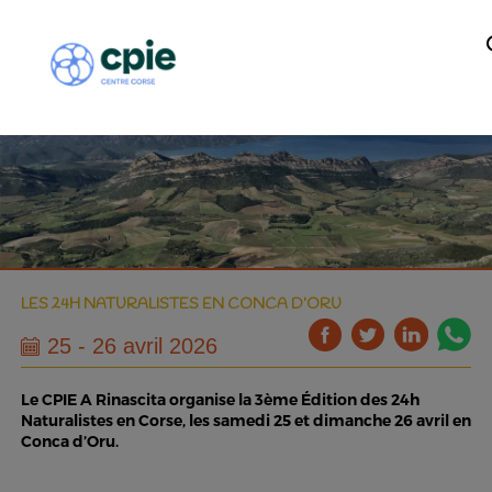
LES 24H NATURALISTES EN CONCA D’ORU
25 - 26 avril 2026
Le CPIE A Rinascita organise la 3ème Édition des 24h
Naturalistes en Corse, les samedi 25 et dimanche 26 avril en
Conca d’Oru.