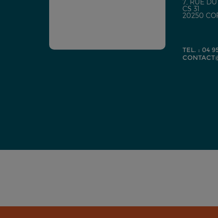
7, RUE D
CS 31
20250 CO
TEL. : 04 9
CONTACT@