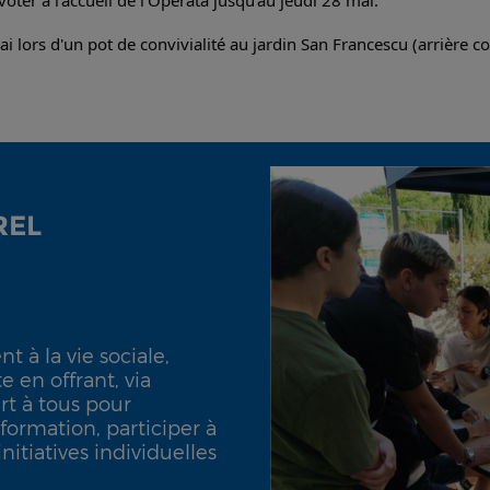
ter à l'accueil de l'Operata jusqu'au jeudi 28 mai. 
i lors d'un pot de convivialité au jardin San Francescu (arrière cou
REL
 à la vie sociale,
 en offrant, via
rt à tous pour
nformation, participer à
nitiatives individuelles