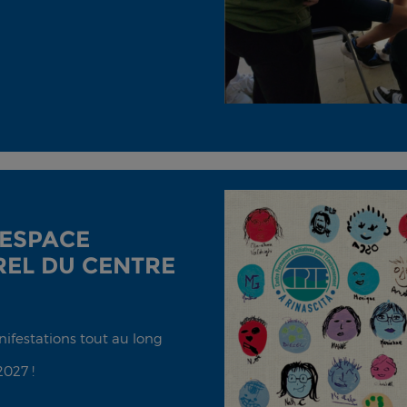
'ESPACE
EL DU CENTRE
anifestations tout au long
2027 !