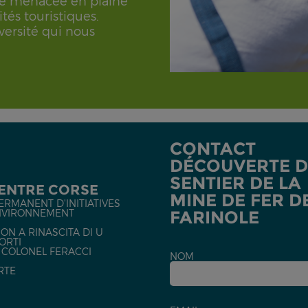
age menacée en plaine
ités touristiques.
versité qui nous
CONTACT
DÉCOUVERTE 
SENTIER DE LA
CENTRE CORSE
MINE DE FER D
ERMANENT D'INITIATIVES
NVIRONNEMENT
FARINOLE
ON A RINASCITA DI U
ORTI
U COLONEL FERACCI
NOM
RTE