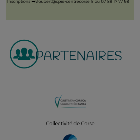
Inscriptions
➡️
vfoubert@cpie-centrecorse.fr ou 07 88 17 77 98
PARTENAIRES
Collectivité de Corse