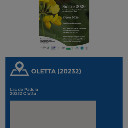
OLETTA (20232)
Lac de Padula
20232 Oletta