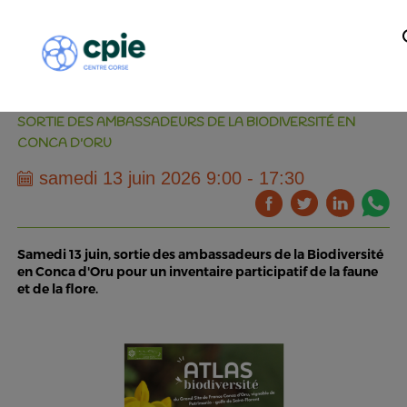
SORTIE DES AMBASSADEURS DE LA BIODIVERSITÉ EN
CONCA D'ORU
samedi 13 juin 2026 9:00 - 17:30
Samedi 13 juin, sortie des ambassadeurs de la Biodiversité
en Conca d'Oru pour un inventaire participatif de la faune
et de la flore.