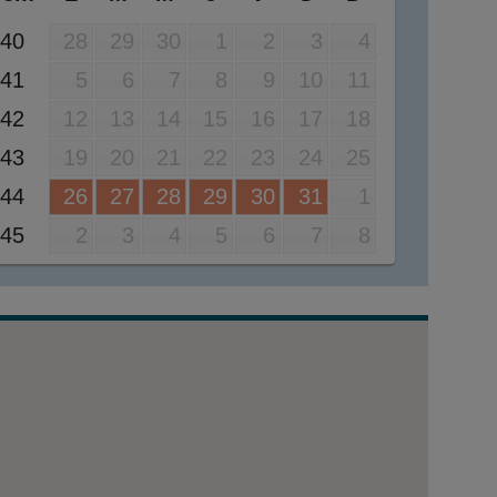
40
28
29
30
1
2
3
4
41
5
6
7
8
9
10
11
42
12
13
14
15
16
17
18
43
19
20
21
22
23
24
25
44
26
27
28
29
30
31
1
45
2
3
4
5
6
7
8