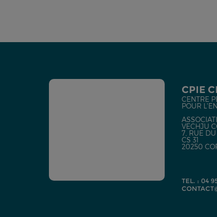
CPIE 
CENTRE P
POUR L'E
ASSOCIATI
VECHJU C
7, RUE D
CS 31
20250 CO
TEL. : 04 9
CONTACT@