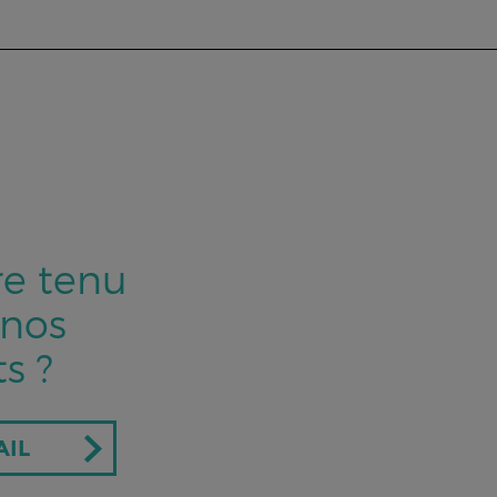
re tenu
 nos
s ?
AIL