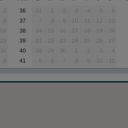
36
2
31
1
2
3
4
5
6
37
9
7
8
9
10
11
12
13
38
16
14
15
16
17
18
19
20
39
23
21
22
23
24
25
26
27
40
30
28
29
30
1
2
3
4
41
6
5
6
7
8
9
10
11