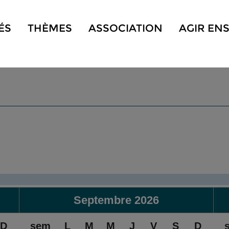
ÉS
THÈMES
ASSOCIATION
AGIR EN
Septembre
2026
D
sem
L
M
M
J
V
S
D