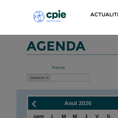
ACTUALIT
AGENDA
Thème
Jeunesse
Aout
2026
sem
L
M
M
J
V
S