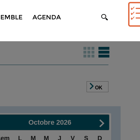
SEMBLE
AGENDA
OK
Octobre
2026
sem
L
M
M
J
V
S
D