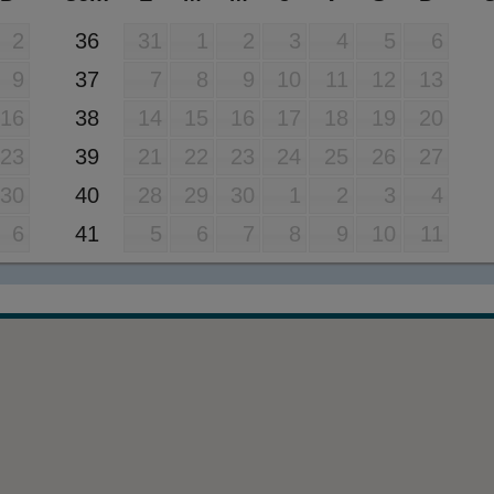
36
2
31
1
2
3
4
5
6
37
9
7
8
9
10
11
12
13
38
16
14
15
16
17
18
19
20
39
23
21
22
23
24
25
26
27
40
30
28
29
30
1
2
3
4
41
6
5
6
7
8
9
10
11