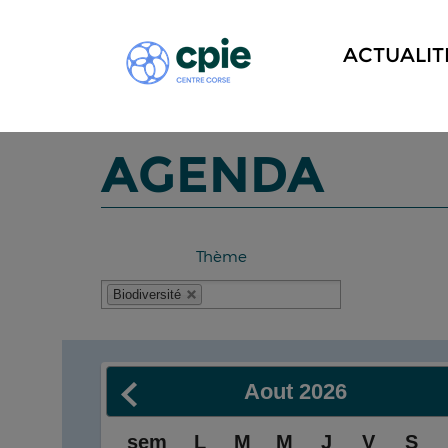
ACTUALIT
AGENDA
Thème
Biodiversité
Aout
2026
sem
L
M
M
J
V
S