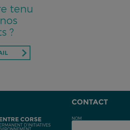
re tenu
 nos
s ?
AIL
CONTACT
CENTRE CORSE
NOM
ERMANENT D'INITIATIVES
NVIRONNEMENT