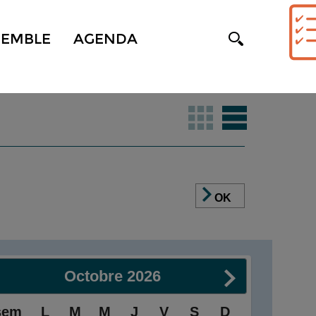
SEMBLE
AGENDA
OK
Octobre
2026
sem
L
M
M
J
V
S
D