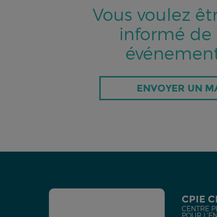
Vous voulez êt
informé de
événement
ENVOYER UN M
CPIE 
CENTRE P
POUR L'E