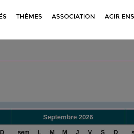
ÉS
THÈMES
ASSOCIATION
AGIR EN
Septembre
2026
D
sem
L
M
M
J
V
S
D