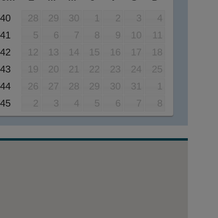
40
28
29
30
1
2
3
4
41
5
6
7
8
9
10
11
42
12
13
14
15
16
17
18
43
19
20
21
22
23
24
25
44
26
27
28
29
30
31
1
45
2
3
4
5
6
7
8