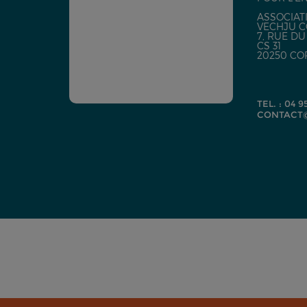
ASSOCIATI
VECHJU C
7, RUE D
CS 31
20250 CO
TEL. : 04 9
CONTACT@