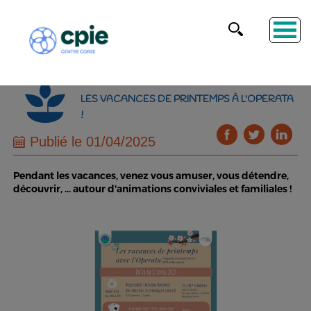
LES VACANCES DE PRINTEMPS À L'OPERATA
!
Publié le 01/04/2025
Pendant les vacances, venez vous amuser, vous détendre,
découvrir, ... autour d'animations conviviales et familiales !