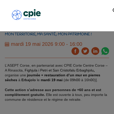
MON TERRITOIRE, MA SANTÉ,: MON PATRIMOINE !
mardi 19 mai 2026 9:00 - 16:00
L’ASEPT Corse, en partenariat avec CPIE Corte Centre Corse –
A Rinascita,
Fighjula i Petri et San Cristofalu Erbaghjolu
,
organise une
journée « restauration d’un mur en pierres
sèches
à
Erbajolo
le
mardi 19 mai
(de
09h00
à 16h
0
0)].
Cette action s’adresse aux personnes de +60 ans et est
complétement gratuite.
Elle est ouverte à tous, peu importe la
commune de résidence et le régime de retraite.