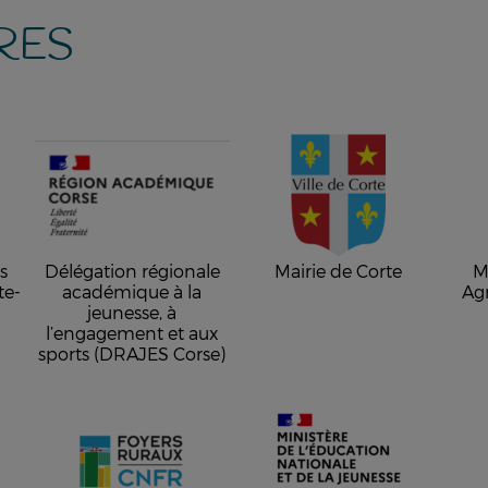
RES
s
Délégation régionale
Mairie de Corte
M
te-
académique à la
Agr
jeunesse, à
l’engagement et aux
sports (DRAJES Corse)