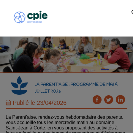
LA PARENT’AISE : PROGRAMME DE MAI À
JUILLET 2026
Publié le 23/04/2026
La Parent'aise, rendez-vous hebdomadaire des parents,
vous accueille tous les mercredis matin au domaine
Saint-Jean à Corte, en vous proposant des activités à