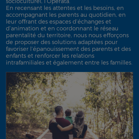
socioculturel, l’Operata.
En recensant les attentes et les besoins, en
accompagnant les parents au quotidien, en
leur offrant des espaces d’échanges et
d’animation et en coordonnant le réseau
parentalité du territoire, nous nous efforçons
de proposer des solutions adaptées pour
favoriser l’épanouissement des parents et des
enfants et renforcer les relations
intrafamiliales et également entre les familles.