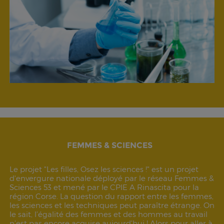
FEMMES & SCIENCES
Le projet "Les filles, Osez les sciences !" est un projet
d'envergure nationale déployé par le réseau Femmes &
Sciences 53 et mené par le CPIE A Rinascita pour la
région Corse. La question du rapport entre les femmes,
les sciences et les techniques peut paraître étrange. On
le sait, l’égalité des femmes et des hommes au travail
n’est pas encore acquise aujourd’hui ! Alors pour aller à