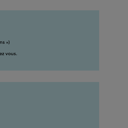
ons »)
ez vous.