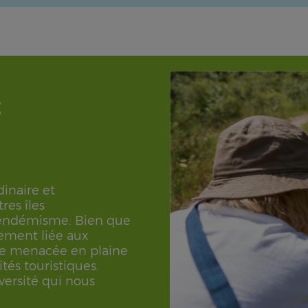
É
dinaire et
res îles
 endémisme. Bien que
tement liée aux
age menacée en plaine
ités touristiques.
versité qui nous