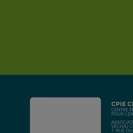
CPIE 
CENTRE P
POUR L'E
ASSOCIATI
VECHJU C
7, RUE D