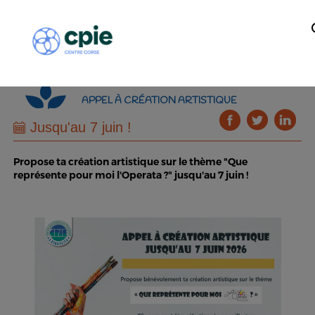
APPEL À CRÉATION ARTISTIQUE
Jusqu'au 7 juin !
Propose ta création artistique sur le thème "Que
représente pour moi l'Operata ?" jusqu'au 7 juin !