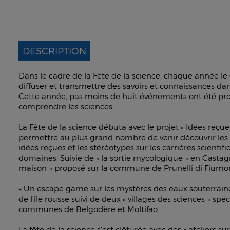
DESCRIPTION
Dans le cadre de la Fête de la science, chaque année l
diffuser et transmettre des savoirs et connaissances dan
Cette année, pas moins de huit événements ont été prop
comprendre les sciences.
La Fête de la science débuta avec le projet « Idées reçu
permettre au plus grand nombre de venir découvrir les d
idées reçues et les stéréotypes sur les carrières scienti
domaines. Suivie de « la sortie mycologique » en Castagni
maison » proposé sur la commune de Prunelli di Fiumo
« Un escape game sur les mystères des eaux souterrai
de l’île rousse suivi de deux « villages des sciences » sp
communes de Belgodère et Moltifao.
La fête de la science s’est clôturée avec des « ateliers 