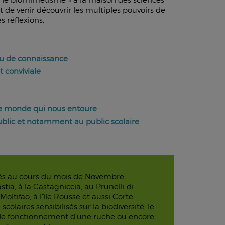
it de venir découvrir les multiples pouvoirs de
s réflexions.
eau de connaissance
 conviviale
 le monde qui nous entoure
ublic et notamment au public scolaire
s au cours du mois de Novembre
tia, à la Castagniccia, au Prunelli di
oltifao, à l’île Rousse et aussi Corte.
olaires sensibilisés sur la biodiversité, le
le fonctionnement d’une ruche ou encore