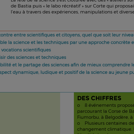
de Bastia puis « le labo récréatif » sur Corte qui proposa
l’eau à travers des expériences, manipulations et diverse
contre entre scientifiques et citoyens, quel que soit leur niv
ble la science et les techniques par une approche concrète et
 vocations scientifiques
isir des sciences et techniques
obilité et le partage des sciences afin de mieux comprendre
spect dynamique, ludique et positif de la science au jeune p
DES CHIFFRES
o 8 événements proposé
parcourant la Corse de Bas
Fiumorbu, à Belgodère, à M
o Plusieurs centaines de sc
changement climatique, 