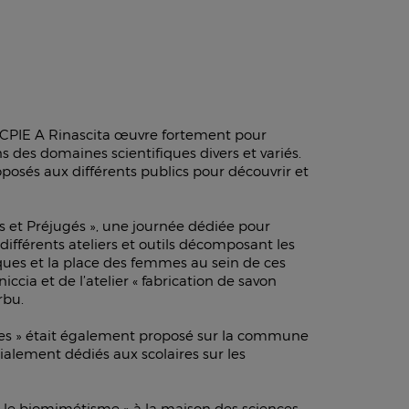
e CPIE A Rinascita œuvre fortement pour
s des domaines scientifiques divers et variés.
osés aux différents publics pour découvrir et
es et Préjugés », une journée dédiée pour
ifférents ateliers et outils décomposant les
fiques et la place des femmes au sein de ces
ccia et de l’atelier « fabrication de savon
rbu.
nes » était également proposé sur la commune
écialement dédiés aux scolaires sur les
sur le biomimétisme » à la maison des sciences