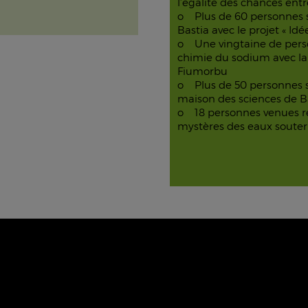
l’égalité des chances e
o Plus de 60 personnes se
Bastia avec le projet « Id
o Une vingtaine de perso
chimie du sodium avec la 
Fiumorbu
o Plus de 50 personnes s
maison des sciences de B
o 18 personnes venues ré
mystères des eaux souterra