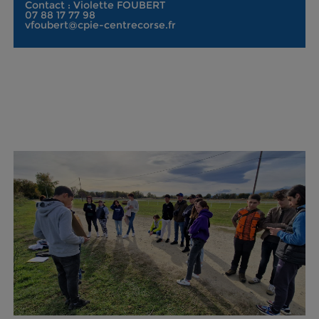
Contact : Violette FOUBERT
07 88 17 77 98
vfoubert@cpie-centrecorse.fr