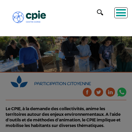
PARTICIPATION CITOYENNE
Le CPIE, à la demande des collectivités, anime les
territoires autour des enjeux environnementaux. A l’aide
d’outils et de méthodes d’animation, le CPIE implique et
mobilise les habitants sur diverses thématiques.