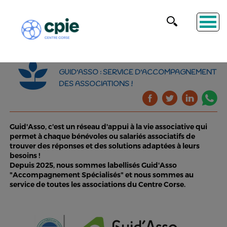
GUID'ASSO : SERVICE D'ACCOMPAGNEMENT
DES ASSOCIATIONS !
Guid'Asso, c'est un réseau d'appui à la vie associative qui
permet à chaque bénévoles ou salariés associatifs de
trouver des réponses et des solutions adaptées à leurs
besoins !
Depuis 2025, nous sommes labellisés Guid'Asso
"Accompagnement Spécialisés" et nous sommes au
service de toutes les associations du Centre Corse.