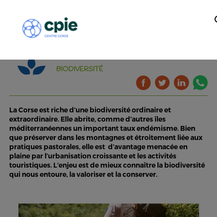
BIODIVERSITÉ
La Corse est riche d’une biodiversité ordinaire et
extraordinaire. Elle abrite, comme d’autres îles
méditerranéennes un important taux endémisme. Bien
que préserver dans les montagnes et étroitement liée aux
pratiques pastorales, elle est d’avantage menacée en
plaine par l’urbanisation croissante et les activités
touristiques. L’enjeu est de mieux connaître la biodiversité
qui nous entoure, la valoriser et la conserver.