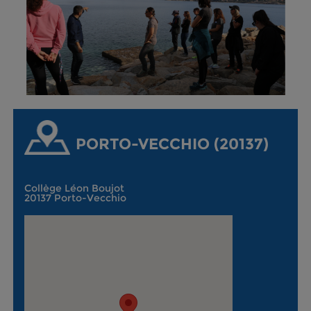
PORTO-VECCHIO (20137)
Collège Léon Boujot
20137 Porto-Vecchio