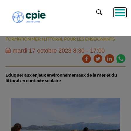
FORMATION MER & LITTORAL POUR LES ENSEIGNANTS
mardi 17 octobre 2023 8:30 - 17:00
Eduquer aux enjeux environnementaux de la mer et du
littoral en contexte scolaire