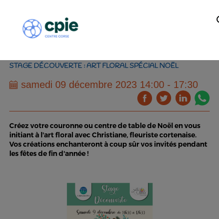
STAGE DÉCOUVERTE : ART FLORAL SPÉCIAL NOËL
samedi 09 décembre 2023 14:00 - 17:30
Créez votre couronne ou centre de table de Noël en vous
initiant à l'art floral avec Christiane, fleuriste cortenaise.
Vos créations enchanteront à coup sûr vos invités pendant
les fêtes de fin d'année !