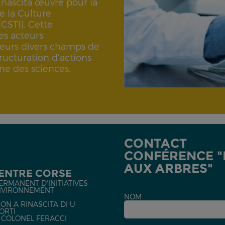
Rinascita œuvre pour la
 la Culture
(CSTI). Cette
es acteurs
 leurs divers champs de
ucturation d’actions
ne des sciences.
CONTACT
CONFÉRENCE "L
AUX ARBRES"
CENTRE CORSE
ERMANENT D'INITIATIVES
NVIRONNEMENT
NOM
ON A RINASCITA DI U
ORTI
U COLONEL FERACCI