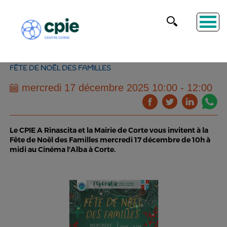
FÊTE DE NOËL DES FAMILLES
mercredi 17 décembre 2025 10:00 - 12:00
Le CPIE A Rinascita et la Mairie de Corte vous invitent à la
Fête de Noël des Familles mercredi 17 décembre de 10h à
midi au Cinéma l'Alba à Corte.