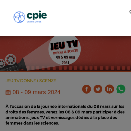
JEU TV DONNE & SCENZE
08 - 09 mars 2024
À l’occasion de la journée internationale du 08 mars sur les
droits des femmes, venez les 08 & 09 mars participer à des
animations, jeux TV et vernissages dédiés à la place des
femmes dans les sciences.